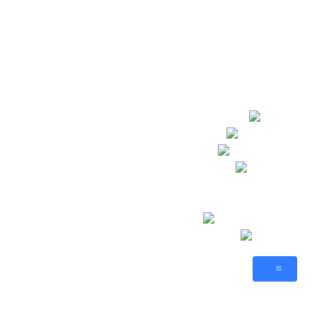
🥂 Посты
Атлас
Sid Meier’s
AnnoGames
Новости
💬 Форум
🕹️ Игры
Sims-By-Steve
Citizens