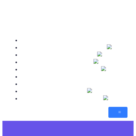
🥂 Посты
Атлас
Sid Meier’s
AnnoGames
Новости
💬 Форум
🕹️ Игры
Sims-By-Steve
Citizens