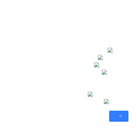
🥂 Посты
Атлас
Sid Meier’s
AnnoGames
Новости
💬 Форум
🕹️ Игры
Sims-By-Steve
Citizens