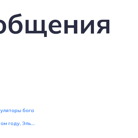
общения
муляторы бога
ом году, Эль...