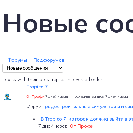
Новые со
|
Форумы
|
Подфорумов
Topics with their latest replies in reversed order
Tropico 7
От Профи
7 дней назад |
последняя запись:
7 дней назад
Форум
Градостроительные симуляторы и си
В Tropico 7, которая должна выйти в эт
7 дней назад
От Профи