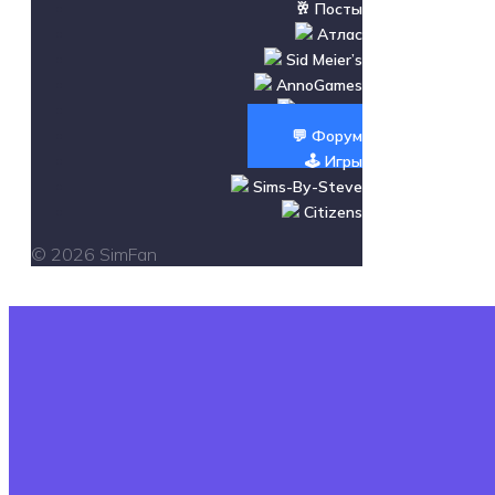
🥂 Посты
Атлас
Sid Meier’s
AnnoGames
Новости
💬 Форум
🕹️ Игры
Sims-By-Steve
Citizens
© 2026 SimFan