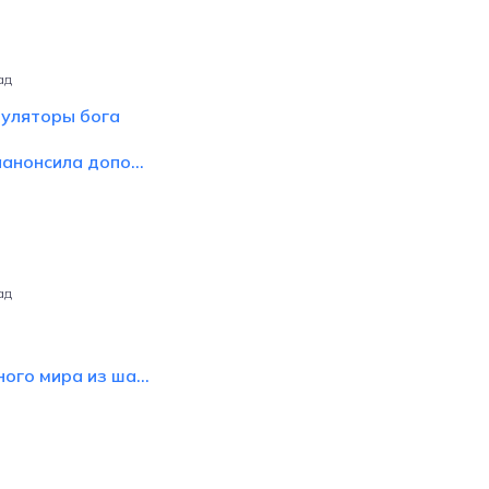
ад
муляторы бога
анонсила допо...
ад
ого мира из ша...