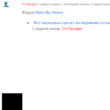
От Профи
1 неделя назад |
последняя запись:
1 неделя наз
Форум
Sims-By-Steve
Вот несколько цитат из недавних отзыво
1 неделя назад
От Профи