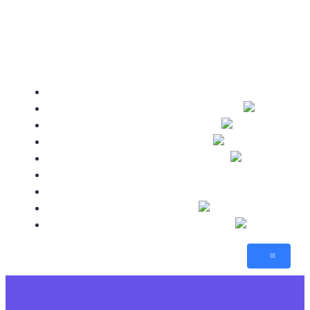
🥂 Посты
Атлас
Sid Meier’s
AnnoGames
Новости
💬 Форум
🕹️ Игры
Sims-By-Steve
Citizens