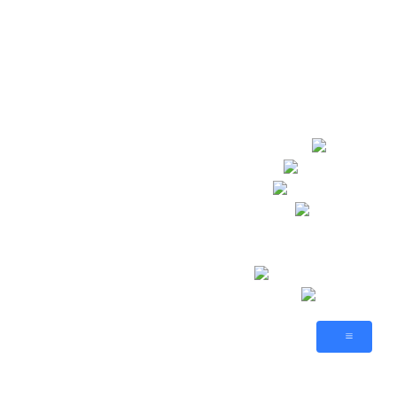
🥂 Посты
Атлас
Sid Meier’s
AnnoGames
Новости
💬 Форум
🕹️ Игры
Sims-By-Steve
Citizens