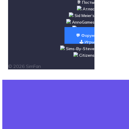
🥂 Посты
Атлас
Sid Meier’s
AnnoGames
Новости
💬 Форум
🕹️ Игры
Sims-By-Steve
Citizens
© 2026 SimFan