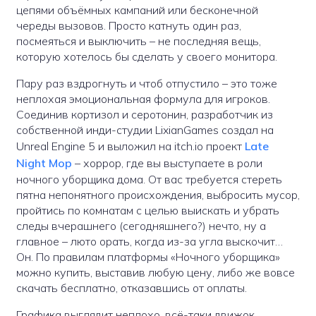
цепями объёмных кампаний или бесконечной
череды вызовов. Просто катнуть один раз,
посмеяться и выключить – не последняя вещь,
которую хотелось бы сделать у своего монитора.
Пару раз вздрогнуть и чтоб отпустило – это тоже
неплохая эмоциональная формула для игроков.
Соединив кортизол и серотонин, разработчик из
собственной инди-студии LixianGames создал на
Unreal Engine 5 и выложил на itch.io проект
Late
Night Mop
– хоррор, где вы выступаете в роли
ночного уборщика дома. От вас требуется стереть
пятна непонятного происхождения, выбросить мусор,
пройтись по комнатам с целью выискать и убрать
следы вчерашнего (сегодняшнего?) нечто, ну а
главное – люто орать, когда из-за угла выскочит…
Он. По правилам платформы «Ночного уборщика»
можно купить, выставив любую цену, либо же вовсе
скачать бесплатно, отказавшись от оплаты.
Графика выглядит неплохо, всё-таки движок