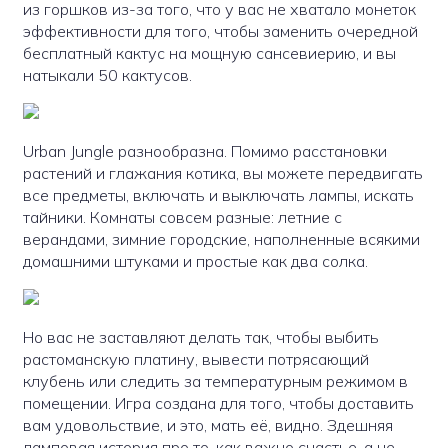
из горшков из-за того, что у вас не хватало монеток
эффективности для того, чтобы заменить очередной
бесплатный кактус на мощную сансевиерию, и вы
натыкали 50 кактусов.
Urban Jungle разнообразна. Помимо расстановки
растений и глажания котика, вы можете передвигать
все предметы, включать и выключать лампы, искать
тайники. Комнаты совсем разные: летние с
верандами, зимние городские, наполненные всякими
домашними штуками и простые как два солка.
Но вас не заставляют делать так, чтобы выбить
растоманскую платину, вывести потрясающий
клубень или следить за температурным режимом в
помещении. Игра создана для того, чтобы доставить
вам удовольствие, и это, мать её, видно. Здешняя
ламповая история про то, как важно счастье, а не