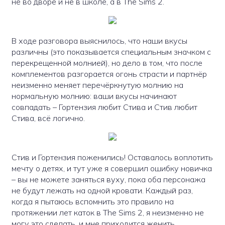
не во дворе и не в школе, а в The Sims 2.
В ходе разговора выяснилось, что наши вкусы
различны (это показывается специальным значком с
перекрещенной молнией), но дело в том, что после
комплементов разгорается огонь страсти и партнёр
неизменно меняет перечёркнутую молнию на
нормальную молнию: ваши вкусы начинают
совпадать – Гортензия любит Стива и Стив любит
Стива, всё логично.
Стив и Гортензия поженились! Оставалось воплотить
мечту о детях, и тут уже я совершил ошибку новичка
– вы не можете заняться вуху, пока оба персонажа
не будут лежать на одной кровати. Каждый раз,
когда я пытаюсь вспомнить это правило на
протяжении лет каток в The Sims 2, я неизменно не
могу это сделать, и мне приходится женить