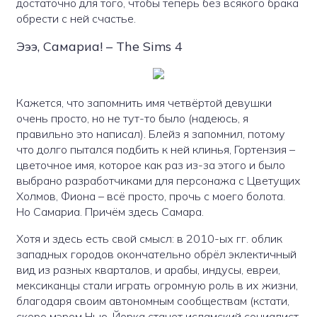
достаточно для того, чтобы теперь без всякого брака
обрести с ней счастье.
Эээ, Самариа! – The Sims 4
Кажется, что запомнить имя четвёртой девушки
очень просто, но не тут-то было (надеюсь, я
правильно это написал). Блейз я запомнил, потому
что долго пытался подбить к ней клинья, Гортензия –
цветочное имя, которое как раз из-за этого и было
выбрано разработчиками для персонажа с Цветущих
Холмов, Фиона – всё просто, прочь с моего болота.
Но Самариа. Причём здесь Самара.
Хотя и здесь есть свой смысл: в 2010-ых гг. облик
западных городов окончательно обрёл эклектичный
вид из разных кварталов, и арабы, индусы, евреи,
мексиканцы стали играть огромную роль в их жизни,
благодаря своим автономным сообществам (кстати,
скоро мэром Нью-Йорка станет исламский социалист,