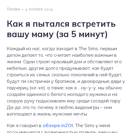
-
Профи
4 ноября 2025
Как я пытался встретить
вашу маму (за 5 минут)
Каждый из нас, когда заходит в The Sims, первым
делом делает то, что считает наиболее важным в
жизни. Одни строят красивый дом и обставляют его
мебелью, другие долго продумывают, как будет
строиться их семья: сколько поколений в ней будет,
будут ли сестрички у братиков, и двоюродные дяди у
падчериц (хе-хе), а такие, как я… ну-у-у, мы обычно
создаём одинокого белого молодого мужика и на
скорую руку подыскиваем ему среди соседей пару.
Да-да, это то, почему я люблю видеоигры – они
воплощают в жизнь мужские мечты.
Как я говорил в
обзоре inZOI
, The Sims у меня
ассоциируется с возможностью позвать девушку