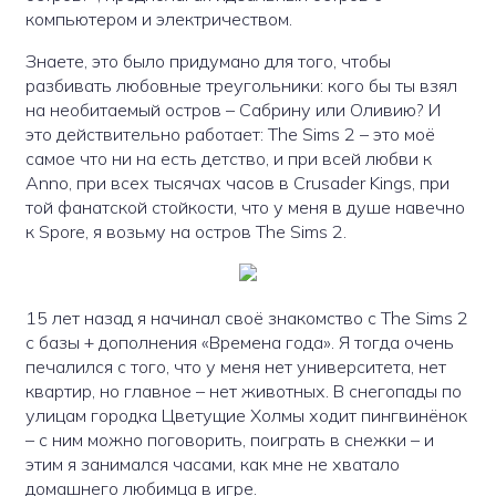
компьютером и электричеством.
Знаете, это было придумано для того, чтобы
разбивать любовные треугольники: кого бы ты взял
на необитаемый остров – Сабрину или Оливию? И
это действительно работает: The Sims 2 – это моё
самое что ни на есть детство, и при всей любви к
Anno, при всех тысячах часов в Crusader Kings, при
той фанатской стойкости, что у меня в душе навечно
к Spore, я возьму на остров The Sims 2.
15 лет назад я начинал своё знакомство с The Sims 2
с базы + дополнения «Времена года». Я тогда очень
печалился с того, что у меня нет университета, нет
квартир, но главное – нет животных. В снегопады по
улицам городка Цветущие Холмы ходит пингвинёнок
– с ним можно поговорить, поиграть в снежки – и
этим я занимался часами, как мне не хватало
домашнего любимца в игре.