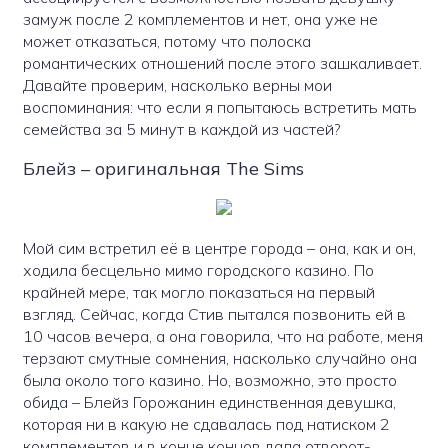
замуж после 2 комплементов и нет, она уже не
может отказаться, потому что полоска
романтических отношений после этого зашкаливает.
Давайте проверим, насколько верны мои
воспоминания: что если я попытаюсь встретить мать
семейства за 5 минут в каждой из частей?
Блейз – оригинальная The Sims
Мой сим встретил её в центре города – она, как и он,
ходила бесцельно мимо городского казино. По
крайней мере, так могло показаться на первый
взгляд. Сейчас, когда Стив пытался позвонить ей в
10 часов вечера, а она говорила, что на работе, меня
терзают смутные сомнения, насколько случайно она
была около того казино. Но, возможно, это просто
обида – Блейз Горожанин единственная девушка,
которая ни в какую не сдавалась под натиском 2
комплементов и в конце концов дала отворот-