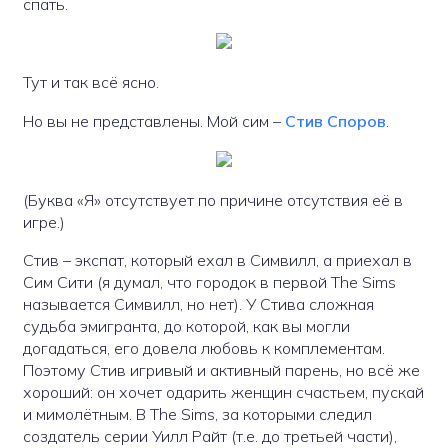
спать.
Тут и так всё ясно.
Но вы не представлены. Мой сим –
Стив Споров
.
(Буква «Я» отсутствует по причине отсутствия её в
игре.)
Стив – экспат, который ехал в Симвилл, а приехал в
Сим Сити (я думал, что городок в первой The Sims
называется Симвилл, но нет). У Стива сложная
судьба эмигранта, до которой, как вы могли
догадаться, его довела любовь к комплементам.
Поэтому Стив игривый и активный парень, но всё же
хороший: он хочет одарить женщин счастьем, пускай
и мимолётным. В The Sims, за которыми следил
создатель серии Уилл Райт (т.е. до третьей части),