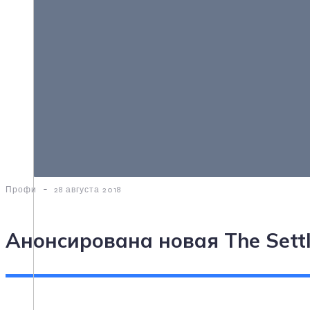
-
Профи
28 августа 2018
Анонсирована новая The Settl