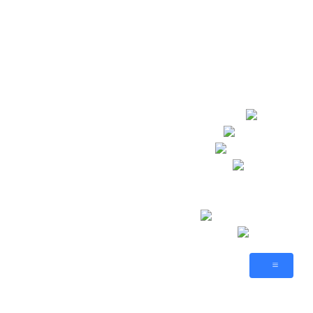
🥂 Посты
Атлас
Sid Meier’s
AnnoGames
Новости
💬 Форум
🕹️ Игры
Sims-By-Steve
Citizens