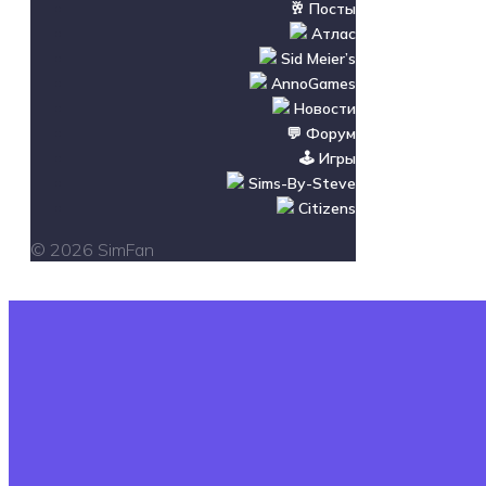
🥂 Посты
Атлас
Sid Meier’s
AnnoGames
Новости
💬 Форум
🕹️ Игры
Sims-By-Steve
Citizens
© 2026 SimFan