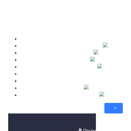
🥂 Посты
Атлас
Sid Meier’s
AnnoGames
Новости
💬 Форум
🕹️ Игры
Sims-By-Steve
Citizens
🥂 Посты