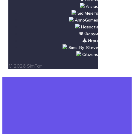
Атлас
Sid Meier’s
AnnoGames
Новости
💬 Форум
🕹️ Игры
Sims-By-Steve
Citizens
© 2026 SimFan